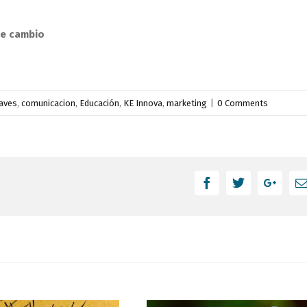
de cambio
laves
,
comunicacion
,
Educación
,
KE Innova
,
marketing
|
0 Comments
Facebook
Twitter
Googl