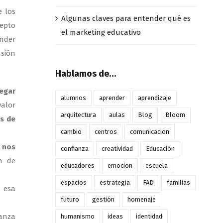
e los
Algunas claves para entender qué es
cepto
el marketing educativo
ender
sión
Hablamos de…
regar
alumnos
aprender
aprendizaje
valor
arquitectura
aulas
Blog
Bloom
es de
cambio
centros
comunicacion
 nos
confianza
creatividad
Educación
ón de
educadores
emocion
escuela
espacios
estrategia
FAD
familias
e esa
futuro
gestión
homenaje
lanza
humanismo
ideas
identidad