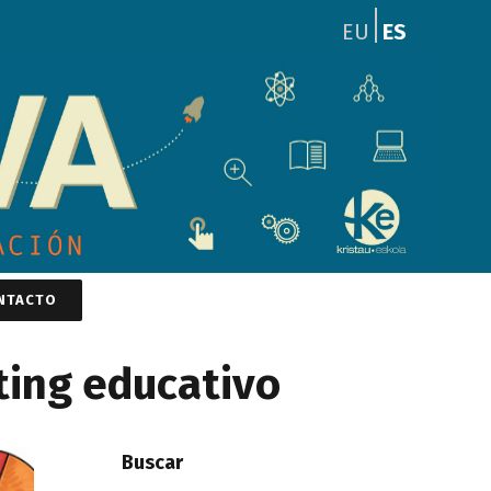
ES
EU
NTACTO
ting educativo
Buscar