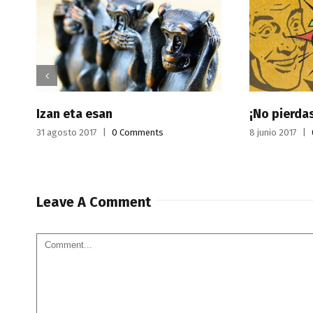
san
¡No pierdas balas!
7
|
0 Comments
8 junio 2017
|
0 Comments
Leave A Comment
Comment