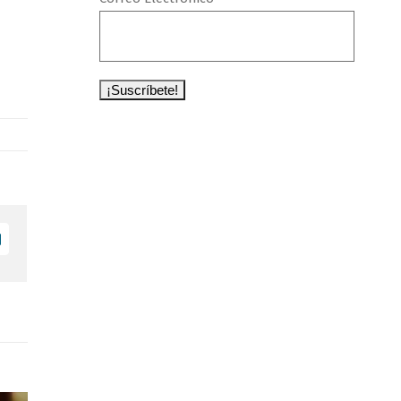
e+
Email