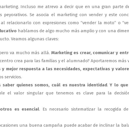
marketing. Incluso me atrevo a decir que en una gran parte d
es peyorativos. Se asocia el marketing con vender y este con
al relacionarlo con expresiones como “vender la moto” o “v
ducativo
hablamos de algo mucho más amplio y con una dimen
ucto. Veamos algunas claves:
pero va mucho más allá.
Marketing es crear, comunicar y ent
 centro crea para las familias y el alumnado? Aportaremos más 
 y mejor respuesta a las necesidades, expectativas y valor
s servicios.
s
saber quienes somos, cuál es nuestra identidad
.
Y lo que
ible el valor singular que tenemos es clave para la decisi
otros es esencial
. Es necesario sistematizar la recogida d
 ocasiones una buena campaña puede acabar de inclinar la ba