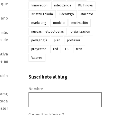
r que
Innovación
inteligencia
KE Innova
Kristau Eskola
liderazgo
Maestro
y año
marketing
modelo
motivación
nuevas metodologias
organización
e más
as de
pedagogía
plan
profesor
proyectos
red
TIC
tren
ativa
Valores
de mi
quién
Suscríbete al blog
Nombre
arar,
 cada
alor
Correo Electrónico
*