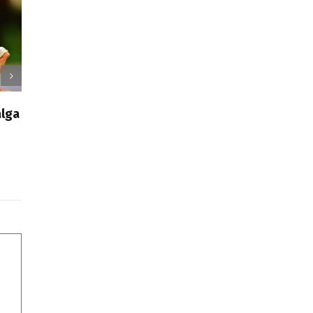
segundas
idades para causar una
Presentamos Blog de
PRIMERA IMPRESIÓN
Innovación en Educación
2017
|
0 Comments
27 octubre 2016
|
1 Comment