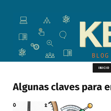
INICIO
Algunas claves para 
View