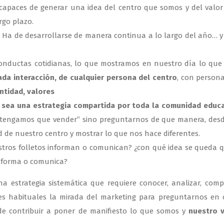
capaces de generar una idea del centro que somos y del valo
rgo plazo.
. Ha de desarrollarse de manera continua a lo largo del año… 
conductas cotidianas, lo que mostramos en nuestro día lo qu
ada interacción, de cualquier persona del centro
, con person
ntidad, valores
g sea una estrategia compartida por toda la comunidad educ
s tengamos que vender” sino preguntarnos de que manera, des
ad de nuestro centro y mostrar lo que nos hace diferentes.
tros folletos informan o comunican? ¿con qué idea se queda 
informa o comunica?
estrategia sistemática que requiere conocer, analizar, comp
nes habituales la mirada del marketing para preguntarnos en
de contribuir a poner de manifiesto lo que somos y
nuestro v